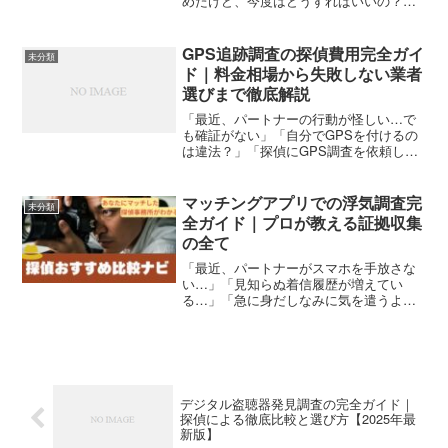
めたけど、今度はどうすればいいの？」
「探偵に調査を依頼したら、弁護士との
連携が必要だと言われたけど、何をすれ
ばいいのか分からない」15年間の刑事生
GPS追跡調査の探偵費用完全ガイ
未分類
活、そして大手探偵...
ド｜料金相場から失敗しない業者
選びまで徹底解説
「最近、パートナーの行動が怪しい…で
も確証がない」「自分でGPSを付けるの
は違法？」「探偵にGPS調査を依頼した
らいくらかかるの？」このような悩みを
抱えているあなたに、GPS追跡調査の専
門知識と実際の費用について、元探偵の
マッチングアプリでの浮気調査完
未分類
視点から包み隠さず...
全ガイド｜プロが教える証拠収集
の全て
「最近、パートナーがスマホを手放さな
い…」「見知らぬ着信履歴が増えてい
る…」「急に身だしなみに気を遣うよう
になった…」もしかして、マッチングア
プリで浮気をしているのではないか？そ
んな疑念に駆られながらも、一人で悩み
続けているあなたへ。元探偵...
デジタル盗聴器発見調査の完全ガイド｜
探偵による徹底比較と選び方【2025年最
新版】