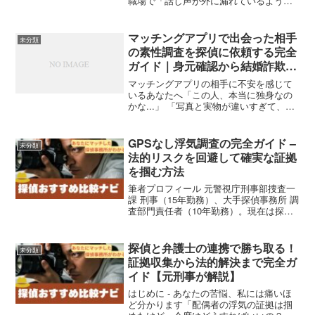
職場で「話し声が外に漏れているような
気がする」「誰かに行動を把握されてい
る」「プライベートな会話が第三者に知
られている」といった不安を感じていま
マッチングアプリで出会った相手
未分類
せんか。現代社会では、技...
の素性調査を探偵に依頼する完全
ガイド｜身元確認から結婚詐欺防
止まで
マッチングアプリの相手に不安を感じて
いるあなたへ「この人、本当に独身なの
かな...」 「写真と実物が違いすぎて、他
にも嘘があるのでは？」 「お金の話ばか
りで、投資詐欺かもしれない...」マッチ
ングアプリで出会った相手に対し、この
GPSなし浮気調査の完全ガイド –
未分類
ような疑念を...
法的リスクを回避して確実な証拠
を掴む方法
筆者プロフィール 元警視庁刑事部捜査一
課 刑事（15年勤務）、大手探偵事務所 調
査部門責任者（10年勤務）。現在は探偵
情報メディアの監修者として、3,000件以
上の調査経験を基に、悩める人々の最後
の砦として情報発信を続けています。
探偵と弁護士の連携で勝ち取る！
未分類
「誰にも相...
証拠収集から法的解決まで完全ガ
イド【元刑事が解説】
はじめに - あなたの苦悩、私には痛いほ
ど分かります「配偶者の浮気の証拠は掴