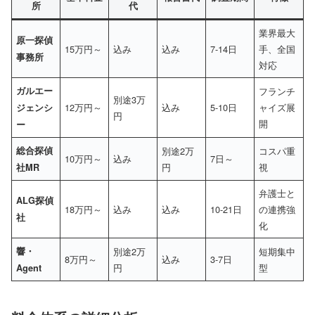
所
代
業界最大
原一探偵
15万円～
込み
込み
7-14日
手、全国
事務所
対応
ガルエー
フランチ
別途3万
12万円～
込み
5-10日
ャイズ展
ジェンシ
円
開
ー
総合探偵
別途2万
コスパ重
10万円～
込み
7日～
円
視
社MR
弁護士と
ALG探偵
18万円～
込み
込み
10-21日
の連携強
社
化
響・
別途2万
短期集中
8万円～
込み
3-7日
円
型
Agent