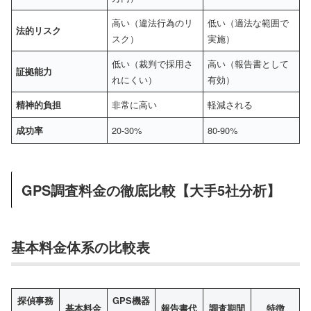
高い（違法行為のリ
低い（適法な範囲で
法的リスク
スク）
実施）
低い（裁判で採用さ
高い（報告書として
証拠能力
れにくい）
有効）
非常に高い
軽減される
精神的負担
20-30%
80-90%
成功率
GPS調査料金の徹底比較【大手5社分析】
基本料金体系の比較表
探偵事務
GPS機器
基本料金
報告書代
調査期間
特徴