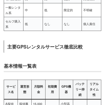
一般レンタ
中
低
限定的
不明確
ル系
セルフ購入
低
なし
なし
個人責任
系
主要GPSレンタルサービス徹底比較
基本情報一覧表
バッテ
リアル
サービ
運営形
月額料
初期費
GPS機
リー持
タイム
ス名
態
金
用
器
続
性
A探偵
探偵事
15,000
小型高