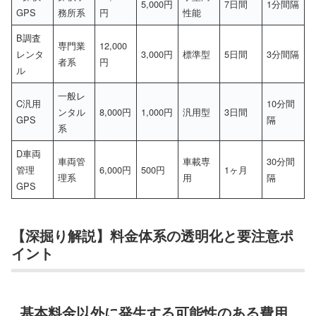
5,000円
7日間
1分間隔
GPS
務所系
円
性能
B調査
専門業
12,000
レンタ
3,000円
標準型
5日間
3分間隔
者系
円
ル
一般レ
C汎用
10分間
ンタル
8,000円
1,000円
汎用型
3日間
GPS
隔
系
D車両
車両管
車載専
30分間
管理
6,000円
500円
1ヶ月
理系
用
隔
GPS
【深掘り解説】料金体系の透明化と要注意ポ
イント
基本料金以外に発生する可能性のある費用