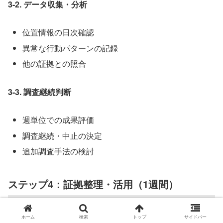
3-2. データ収集・分析
位置情報の日次確認
異常な行動パターンの記録
他の証拠との照合
3-3. 調査継続判断
週単位での成果評価
調査継続・中止の決定
追加調査手法の検討
ステップ4：証拠整理・活用（1週間）
ホーム
検索
トップ
サイドバー
4-1. 取得データの整理