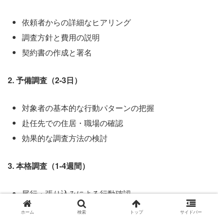
依頼者からの詳細なヒアリング
調査方針と費用の説明
契約書の作成と署名
2. 予備調査（2-3日）
対象者の基本的な行動パターンの把握
赴任先での住居・職場の確認
効果的な調査方法の検討
3. 本格調査（1-4週間）
尾行・張り込みによる行動確認
浮気相手との接触の証拠収集
ホーム
検索
トップ
サイドバー